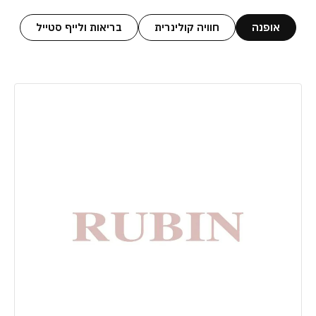
אופנה
חוויה קולינרית
בריאות ולייף סטייל