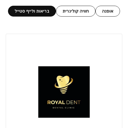
אופנה
חוויה קולינרית
בריאות ולייף סטייל