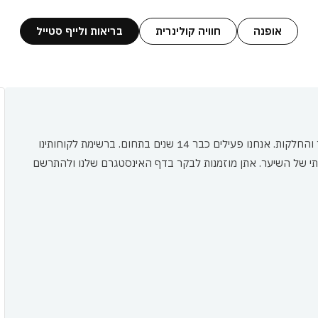
אופנה
חוויה קולינרית
בריאות ולייף סטייל
מספרתנו מתמחה בטכניקות לגזירת השיער, בכימיה, תוספות שיער והחלקות. אנחנו פעילים כבר 14 שנים בתחום. ברשימת לקוחותינו
 ביתי של השיער. אתן מוזמנות לבקר בדף האינסטגרם שלנו ולהתרשם