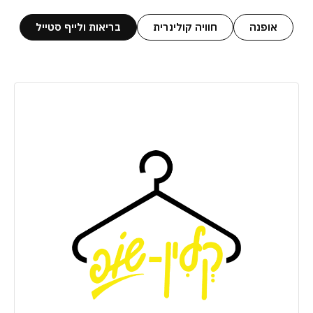
אופנה
חוויה קולינרית
בריאות ולייף סטייל